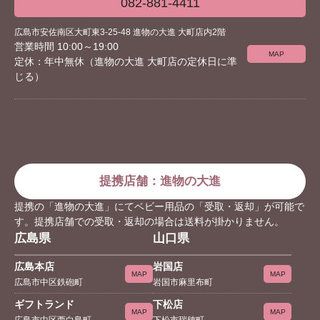
082-881-4411
広島市安佐南区大町東3-25-48 進物の大進 大町店内2階
営業時間 10:00～19:00
MAP
定休：年中無休（進物の大進 大町店の定休日に準
じる）
提携店舗：進物の大進
提携の「進物の大進」にてベビー用品の「受取・返却」が可能で
す。提携店舗での受取・返却の場合は送料が掛かりません。
広島県
山口県
広島本店
岩国店
MAP
MAP
広島市中区鉄砲町
岩国市麻里布町
ギフトランド
下松店
MAP
MAP
広島市中区西白島町
下松市瑞穂町