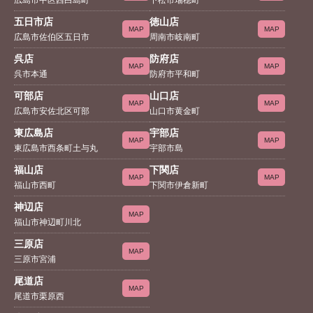
五日市店
徳山店
MAP
MAP
広島市佐伯区五日市
周南市岐南町
呉店
防府店
MAP
MAP
呉市本通
防府市平和町
可部店
山口店
MAP
MAP
広島市安佐北区可部
山口市黄金町
東広島店
宇部店
MAP
MAP
東広島市西条町土与丸
宇部市島
福山店
下関店
MAP
MAP
福山市西町
下関市伊倉新町
神辺店
MAP
福山市神辺町川北
三原店
MAP
三原市宮浦
尾道店
MAP
尾道市栗原西