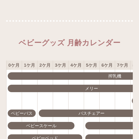
ベビーグッズ 月齢カレンダー
0ケ月
1ケ月
2ケ月
3ケ月
4ケ月
5ケ月
6ケ月
7ケ月
8
搾乳機
メリー
ベビーバス
バスチェアー
ベビースケール
ベビーベッド