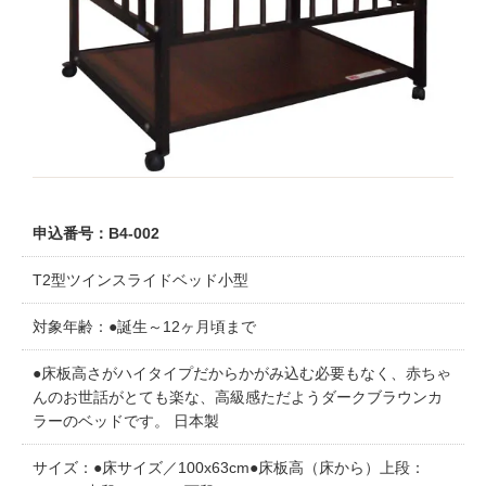
申込番号：B4-002
T2型ツインスライドベッド小型
対象年齢：●誕生～12ヶ月頃まで
●床板高さがハイタイプだからかがみ込む必要もなく、赤ちゃ
んのお世話がとても楽な、高級感ただようダークブラウンカ
ラーのベッドです。 日本製
サイズ：●床サイズ／100x63cm●床板高（床から）上段：