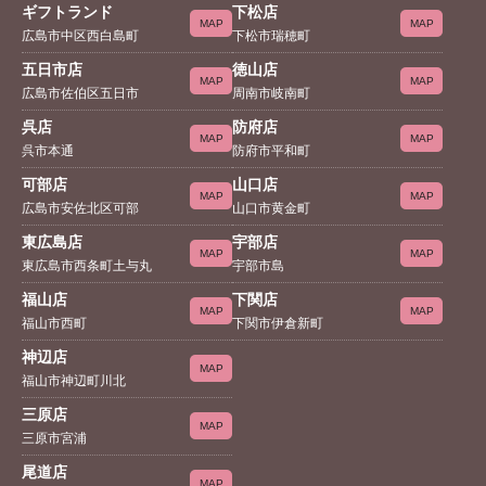
ギフトランド
下松店
MAP
MAP
広島市中区西白島町
下松市瑞穂町
五日市店
徳山店
MAP
MAP
広島市佐伯区五日市
周南市岐南町
呉店
防府店
MAP
MAP
呉市本通
防府市平和町
可部店
山口店
MAP
MAP
広島市安佐北区可部
山口市黄金町
東広島店
宇部店
MAP
MAP
東広島市西条町土与丸
宇部市島
福山店
下関店
MAP
MAP
福山市西町
下関市伊倉新町
神辺店
MAP
福山市神辺町川北
三原店
MAP
三原市宮浦
尾道店
MAP