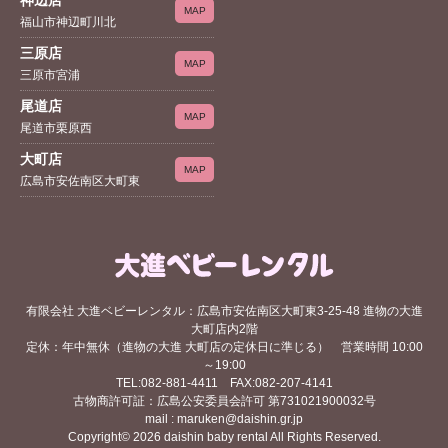
MAP
福山市神辺町川北
三原店
MAP
三原市宮浦
尾道店
MAP
尾道市栗原西
大町店
MAP
広島市安佐南区大町東
有限会社 大進ベビーレンタル：広島市安佐南区大町東3-25-48 進物の大進
大町店内2階
定休：年中無休（進物の大進 大町店の定休日に準じる） 営業時間 10:00
～19:00
TEL:082-881-4411 FAX:082-207-4141
古物商許可証：広島公安委員会許可 第731021900032号
mail : maruken@daishin.gr.jp
Copyright© 2026 daishin baby rental All Rights Reserved.