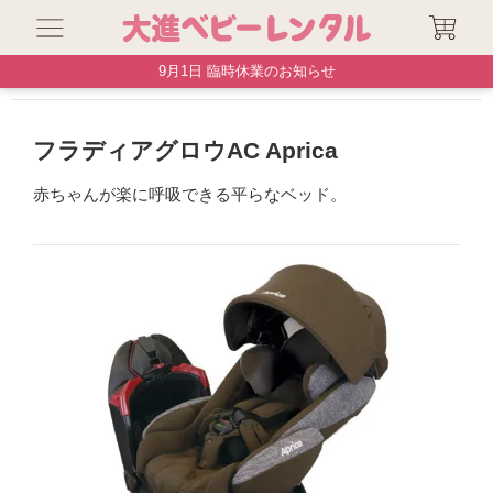
9月1日 臨時休業のお知らせ
チャイルドシート
フラディアグロウAC Aprica
フラディアグロウAC Aprica
赤ちゃんが楽に呼吸できる平らなベッド。