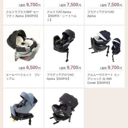
9,700
7,500
7,500
円
円
円
クルリラプラス360° セー
クルリラAC Aprica
フラディアグロウAC
フティ Aprica【ISOFIX】
【ISOFIX・シートベル
Aprica
ト】
6,500
9,700
9,700
円
円
円
エールベベクルット プレ
フラディアグロウAC
クルムーヴスマート エッ
ミアム
Aprica【ISOFIX】
グショック JL-590
Combi【ISOFIX】