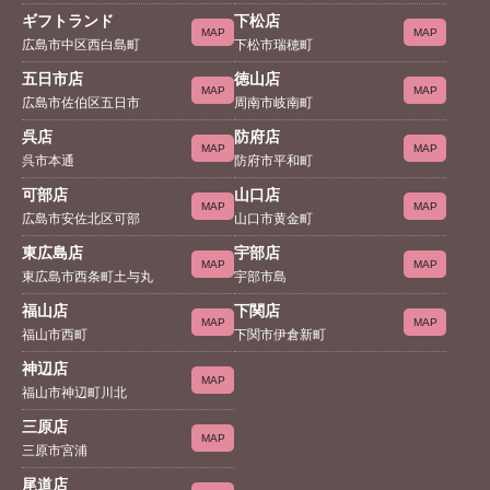
ギフトランド
下松店
MAP
MAP
広島市中区西白島町
下松市瑞穂町
五日市店
徳山店
MAP
MAP
広島市佐伯区五日市
周南市岐南町
呉店
防府店
MAP
MAP
呉市本通
防府市平和町
可部店
山口店
MAP
MAP
広島市安佐北区可部
山口市黄金町
東広島店
宇部店
MAP
MAP
東広島市西条町土与丸
宇部市島
福山店
下関店
MAP
MAP
福山市西町
下関市伊倉新町
神辺店
MAP
福山市神辺町川北
三原店
MAP
三原市宮浦
尾道店