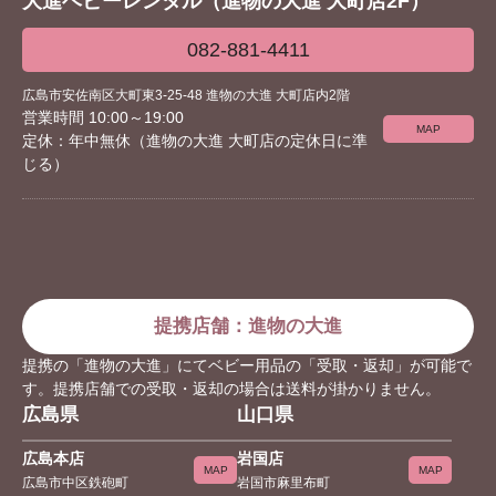
大進ベビーレンタル（進物の大進 大町店2F）
082-881-4411
広島市安佐南区大町東3-25-48 進物の大進 大町店内2階
営業時間 10:00～19:00
MAP
定休：年中無休（進物の大進 大町店の定休日に準
じる）
提携店舗：進物の大進
提携の「進物の大進」にてベビー用品の「受取・返却」が可能で
す。提携店舗での受取・返却の場合は送料が掛かりません。
広島県
山口県
広島本店
岩国店
MAP
MAP
広島市中区鉄砲町
岩国市麻里布町