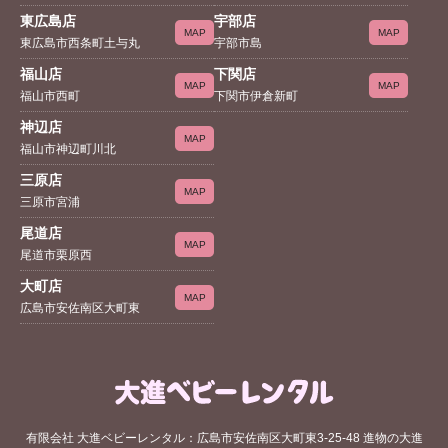
東広島店
宇部店
MAP
MAP
東広島市西条町土与丸
宇部市島
福山店
下関店
MAP
MAP
福山市西町
下関市伊倉新町
神辺店
MAP
福山市神辺町川北
三原店
MAP
三原市宮浦
尾道店
MAP
尾道市栗原西
大町店
MAP
広島市安佐南区大町東
有限会社 大進ベビーレンタル：広島市安佐南区大町東3-25-48 進物の大進