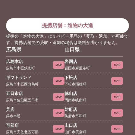
提携店舗：進物の大進
提携の「進物の大進」にてベビー用品の「受取・返却」が可能で
す。提携店舗での受取・返却の場合は送料が掛かりません。
広島県
山口県
広島本店
岩国店
MAP
MAP
広島市中区鉄砲町
岩国市麻里布町
ギフトランド
下松店
MAP
MAP
広島市中区西白島町
下松市瑞穂町
五日市店
徳山店
MAP
MAP
広島市佐伯区五日市
周南市岐南町
呉店
防府店
MAP
MAP
呉市本通
防府市平和町
可部店
山口店
MAP
MAP
広島市安佐北区可部
山口市黄金町